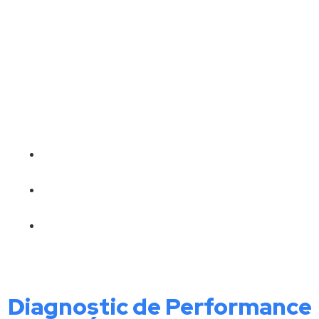
09/06/2023
Actualités Rénovation Énergétique
,
Tous les articles
Lois et réformes
Diagnostic de Performance