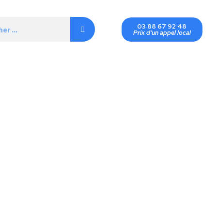
03 88 67 92 48
Prix d'un appel local
sations
Professionnels
Conseils Énergétiques
À 