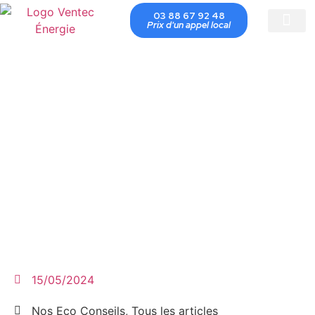
03 88 67 92 48
Prix d'un appel local
Conseils É
Programme 
15/05/2024
Nos Eco Conseils
,
Tous les articles